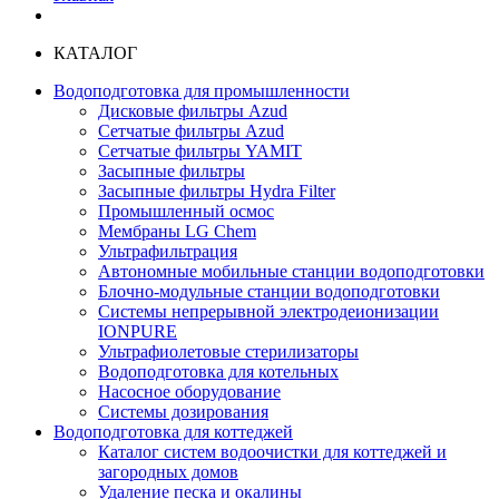
КАТАЛОГ
Водоподготовка для промышленности
Дисковые фильтры Azud
Сетчатые фильтры Azud
Сетчатые фильтры YAMIT
Засыпные фильтры
Засыпные фильтры Hydra Filter
Промышленный осмос
Мембраны LG Chem
Ультрафильтрация
Автономные мобильные станции водоподготовки
Блочно-модульные станции водоподготовки
Системы непрерывной электродеионизации
IONPURE
Ультрафиолетовые стерилизаторы
Водоподготовка для котельных
Насосное оборудование
Системы дозирования
Водоподготовка для коттеджей
Каталог систем водоочистки для коттеджей и
загородных домов
Удаление песка и окалины