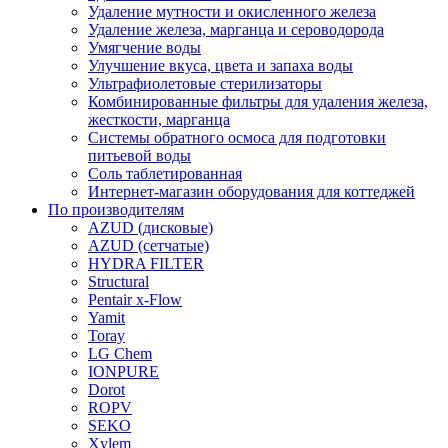
Удаление мутности и окисленного железа
Удаление железа, марганца и сероводорода
Умягчение воды
Улучшение вкуса, цвета и запаха воды
Ультрафиолетовые стерилизаторы
Комбинированные фильтры для удаления железа,
жесткости, марганца
Системы обратного осмоса для подготовки
питьевой воды
Соль таблетированная
Интернет-магазин оборудования для коттеджей
По производителям
AZUD (дисковые)
AZUD (сетчатые)
HYDRA FILTER
Structural
Pentair x-Flow
Yamit
Toray
LG Chem
IONPURE
Dorot
ROPV
SEKO
Xylem