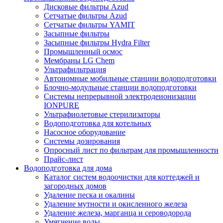
Дисковые фильтры Azud
Сетчатые фильтры Azud
Сетчатые фильтры YAMIT
Засыпные фильтры
Засыпные фильтры Hydra Filter
Промышленный осмос
Мембраны LG Chem
Ультрафильтрация
Автономные мобильные станции водоподготовки
Блочно-модульные станции водоподготовки
Системы непрерывной электродеионизации
IONPURE
Ультрафиолетовые стерилизаторы
Водоподготовка для котельных
Насосное оборудование
Системы дозирования
Опросный лист по фильтрам для промышленности
Прайс-лист
Водоподготовка для дома
Каталог систем водоочистки для коттеджей и
загородных домов
Удаление песка и окалины
Удаление мутности и окисленного железа
Удаление железа, марганца и сероводорода
Умягчение воды