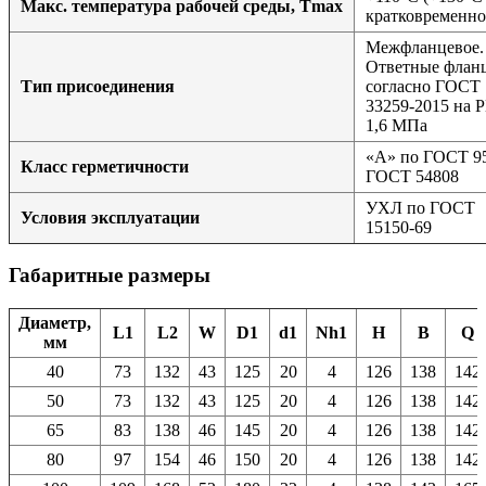
Макс. температура рабочей среды, Tmax
кратковременно
Межфланцевое.
Ответные флан
Тип присоединения
согласно ГОСТ
33259-2015 на 
1,6 МПа
«А» по ГОСТ 9
Класс герметичности
ГОСТ 54808
УХЛ по ГОСТ
Условия эксплуатации
15150-69
Габаритные размеры
Диаметр,
L1
L2
W
D1
d1
Nh1
H
B
Q
мм
40
73
132
43
125
20
4
126
138
142
50
73
132
43
125
20
4
126
138
142
65
83
138
46
145
20
4
126
138
142
80
97
154
46
150
20
4
126
138
142