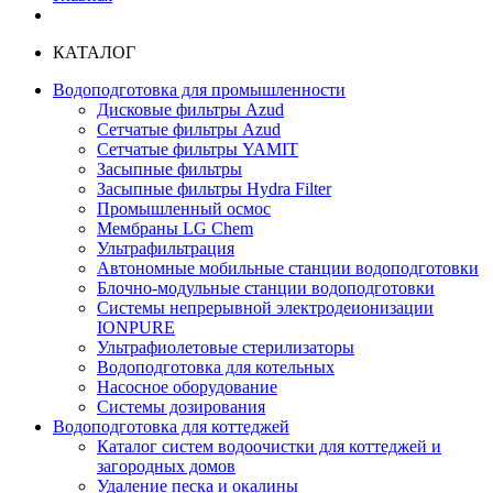
КАТАЛОГ
Водоподготовка для промышленности
Дисковые фильтры Azud
Сетчатые фильтры Azud
Сетчатые фильтры YAMIT
Засыпные фильтры
Засыпные фильтры Hydra Filter
Промышленный осмос
Мембраны LG Chem
Ультрафильтрация
Автономные мобильные станции водоподготовки
Блочно-модульные станции водоподготовки
Системы непрерывной электродеионизации
IONPURE
Ультрафиолетовые стерилизаторы
Водоподготовка для котельных
Насосное оборудование
Системы дозирования
Водоподготовка для коттеджей
Каталог систем водоочистки для коттеджей и
загородных домов
Удаление песка и окалины