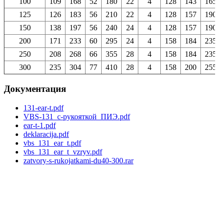
100
109
168
52
180
22
4
128
143
165
125
126
183
56
210
22
4
128
157
190
150
138
197
56
240
24
4
128
157
190
200
171
233
60
295
24
4
158
184
235
250
208
268
66
355
28
4
158
184
235
300
235
304
77
410
28
4
158
200
255
Документация
131-ear-t.pdf
VBS-131_с-рукояткой_ПИЭ.pdf
ear-t-1.pdf
deklaracija.pdf
vbs_131_ear_t.pdf
vbs_131_ear_t_vzryv.pdf
zatvory-s-rukojatkami-du40-300.rar