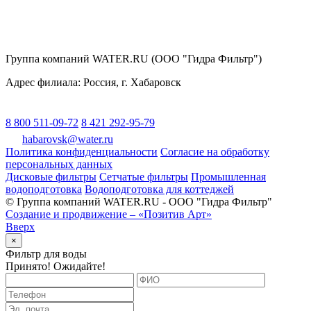
Группа компаний WATER.RU (ООО "Гидра Фильтр")
Адрес филиала:
Россия
, г.
Хабаровск
8 800 511-09-72
8 421 292-95-79
habarovsk@water.ru
Политика конфиденциальности
Согласие на обработку
персональных данных
Дисковые фильтры
Сетчатые фильтры
Промышленная
водоподготовка
Водоподготовка для коттеджей
© Группа компаний WATER.RU - ООО "Гидра Фильтр"
Создание и продвижение – «Позитив Арт»
Вверх
×
Фильтр для воды
Принято! Ожидайте!