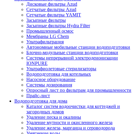
Дисковые фильтры Azud
Сетчатые фильтры Azud
Сетчатые фильтры YAMIT
Засыпные фильтры
Засыпные фильтры Hydra Filter
Промышленный осмос
Мембраны LG Chem
Ультрафильтрация
Автономные мобильные станции водоподготовки
Блочно-модульные станции водоподготовки
Системы непрерывной электродеионизации
IONPURE
Ультрафиолетовые стерилизаторы
Водоподготовка для котельных
Насосное оборудование
Системы дозирования
Опросный лист по фильтрам для промышленности
Прайс-лист
Водоподготовка для дома
Каталог систем водоочистки для коттеджей и
загородных домов
Удаление песка и окалины
Удаление мутности и окисленного железа
Удаление железа, марганца и сероводорода
Умягчение воды