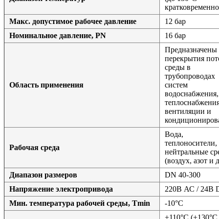
кратковременно
Макс. допустимое рабочее давление
12 бар
Номинальное давление, PN
16 бар
Предназначены 
перекрытия пот
среды в
трубопроводах
Область применения
систем
водоснабжения,
теплоснабжения
вентиляции и
кондициониров
Вода,
теплоносители,
Рабочая среда
нейтральные ср
(воздух, азот и д
Диапазон размеров
DN 40-300
Напряжение электропривода
220В АС / 24В
Мин. температура рабочей среды, Tmin
-10°С
+110°С (+130°С