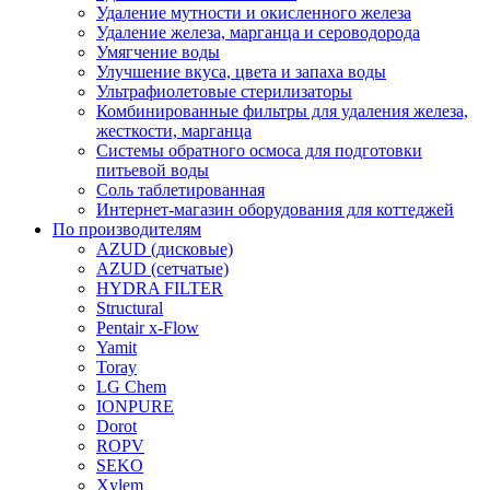
Удаление мутности и окисленного железа
Удаление железа, марганца и сероводорода
Умягчение воды
Улучшение вкуса, цвета и запаха воды
Ультрафиолетовые стерилизаторы
Комбинированные фильтры для удаления железа,
жесткости, марганца
Системы обратного осмоса для подготовки
питьевой воды
Соль таблетированная
Интернет-магазин оборудования для коттеджей
По производителям
AZUD (дисковые)
AZUD (сетчатые)
HYDRA FILTER
Structural
Pentair x-Flow
Yamit
Toray
LG Chem
IONPURE
Dorot
ROPV
SEKO
Xylem