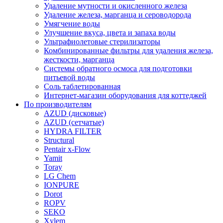
Удаление мутности и окисленного железа
Удаление железа, марганца и сероводорода
Умягчение воды
Улучшение вкуса, цвета и запаха воды
Ультрафиолетовые стерилизаторы
Комбинированные фильтры для удаления железа,
жесткости, марганца
Системы обратного осмоса для подготовки
питьевой воды
Соль таблетированная
Интернет-магазин оборудования для коттеджей
По производителям
AZUD (дисковые)
AZUD (сетчатые)
HYDRA FILTER
Structural
Pentair x-Flow
Yamit
Toray
LG Chem
IONPURE
Dorot
ROPV
SEKO
Xylem