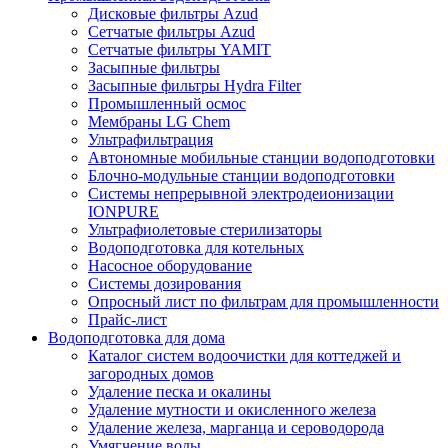
Дисковые фильтры Azud
Сетчатые фильтры Azud
Сетчатые фильтры YAMIT
Засыпные фильтры
Засыпные фильтры Hydra Filter
Промышленный осмос
Мембраны LG Chem
Ультрафильтрация
Автономные мобильные станции водоподготовки
Блочно-модульные станции водоподготовки
Системы непрерывной электродеионизации
IONPURE
Ультрафиолетовые стерилизаторы
Водоподготовка для котельных
Насосное оборудование
Системы дозирования
Опросный лист по фильтрам для промышленности
Прайс-лист
Водоподготовка для дома
Каталог систем водоочистки для коттеджей и
загородных домов
Удаление песка и окалины
Удаление мутности и окисленного железа
Удаление железа, марганца и сероводорода
Умягчение воды