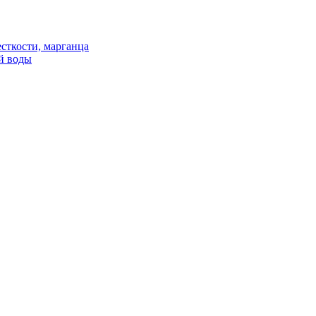
сткости, марганца
й воды