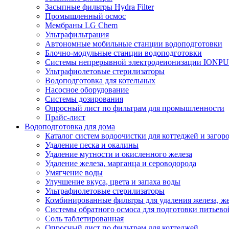
Засыпные фильтры Hydra Filter
Промышленный осмос
Мембраны LG Chem
Ультрафильтрация
Автономные мобильные станции водоподготовки
Блочно-модульные станции водоподготовки
Системы непрерывной электродеионизации IONP
Ультрафиолетовые стерилизаторы
Водоподготовка для котельных
Насосное оборудование
Системы дозирования
Опросный лист по фильтрам для промышленности
Прайс-лист
Водоподготовка для дома
Каталог систем водоочистки для коттеджей и заго
Удаление песка и окалины
Удаление мутности и окисленного железа
Удаление железа, марганца и сероводорода
Умягчение воды
Улучшение вкуса, цвета и запаха воды
Ультрафиолетовые стерилизаторы
Комбинированные фильтры для удаления железа, же
Системы обратного осмоса для подготовки питьево
Соль таблетированная
Опросный лист по фильтрам для коттеджей