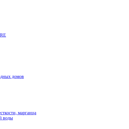
URE
родных домов
сткости, марганца
й воды