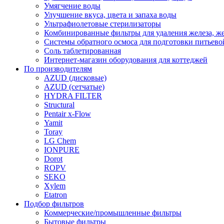
Умягчение воды
Улучшение вкуса, цвета и запаха воды
Ультрафиолетовые стерилизаторы
Комбинированные фильтры для удаления железа, же
Системы обратного осмоса для подготовки питьево
Соль таблетированная
Интернет-магазин оборудования для коттеджей
По производителям
AZUD (дисковые)
AZUD (сетчатые)
HYDRA FILTER
Structural
Pentair x-Flow
Yamit
Toray
LG Chem
IONPURE
Dorot
ROPV
SEKO
Xylem
Etatron
Подбор фильтров
Коммерческие/промышленные фильтры
Бытовые фильтры