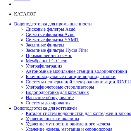
КАТАЛОГ
Водоподготовка для промышленности
Дисковые фильтры Azud
Сетчатые фильтры Azud
Сетчатые фильтры YAMIT
Засыпные фильтры
Засыпные фильтры Hydra Filter
Промышленный осмос
Мембраны LG Chem
Ультрафильтрация
Автономные мобильные станции водоподготовки
Блочно-модульные станции водоподготовки
Системы непрерывной электродеионизации IONP
Ультрафиолетовые стерилизаторы
Водоподготовка для котельных
Насосное оборудование
Системы дозирования
Водоподготовка для коттеджей
Каталог систем водоочистки для коттеджей и заго
Удаление песка и окалины
Удаление мутности и окисленного железа
Удаление железа, марганца и сероводорода