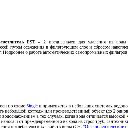
осветлитель
EST – 2 предназначен для удаления из воды 
весей путем осаждения в фильтрующем слое и сбросом накопл
т. Подробнее о работе автоматических самопромывных фильтров
оен по схеме
Single
и применяется в небольших системах водоподг
ь небольшой коттедж или производственный объект (до 2 однов
водоснабжением в тех случаях, когда вода отличается высоко
 износа и от преждевременного выхода из строя труб, сантехни
ения потребительских свойств воды (См. “
Органолептические п