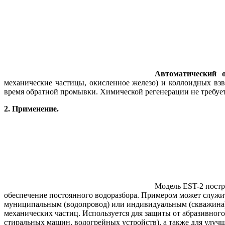
Автоматический 
механические частицы, окисленное железо) и коллоидных вз
время обратной промывки. Химической регенерации не требуе
2. Применение.
Модель EST-2 постр
обеспечение постоянного водоразбора. Примером может служит
муниципальным (водопровод) или индивидуальным (скважина) 
механических частиц. Используется для защиты от абразивного
стиральных машин, водогрейных устройств), а также для улучш