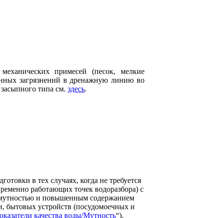
механических примесей (песок, мелкие
енных загрязнений в дренажную линию во
 засыпного типа см.
здесь
.
отовки в тех случаях, когда не требуется
ременно работающих точек водоразбора) с
й мутностью и повышенным содержанием
ки, бытовых устройств (посудомоечных и
оказатели качества воды/Мутность
“).