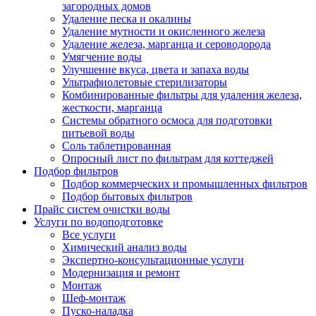
загородных домов
Удаление песка и окалины
Удаление мутности и окисленного железа
Удаление железа, марганца и сероводорода
Умягчение воды
Улучшение вкуса, цвета и запаха воды
Ультрафиолетовые стерилизаторы
Комбинированные фильтры для удаления железа,
жесткости, марганца
Системы обратного осмоса для подготовки
питьевой воды
Соль таблетированная
Опросный лист по фильтрам для коттеджей
Подбор фильтров
Подбор коммерческих и промышленных фильтров
Подбор бытовых фильтров
Прайс систем очистки воды
Услуги по водоподготовке
Все услуги
Химический анализ воды
Экспертно-консультационные услуги
Модернизация и ремонт
Монтаж
Шеф-монтаж
Пуско-наладка